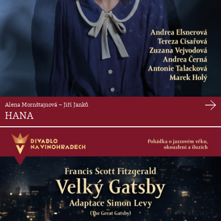
Alena Mornštajnová – Jiří Janků
HANA