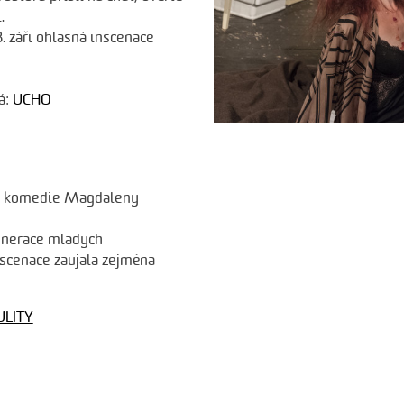
.
. září ohlasná inscenace
á:
UCHO
nu komedie Magdaleny
generace mladých
nscenace zaujala zejména
ULITY