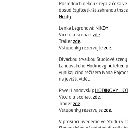
Posledních několik repríz čeká ve
dosud čtyřicetkrát zahranou insc
Nikdy
.
Lenka Lagronová:
NIKDY
Více o inscenaci
zde
.
Trailer
zde
.
Vstupenky rezervujte
zde
.
Diváckou trvalkou Studiové scény
Landovského
Hodinový hoteliér
, 
vynikajícího režiséra Ivana Rajmo
na jevišti vidět.
Pavel Landovský:
HODINOVÝ HOT
Více o inscenaci
zde
.
Trailer
zde
.
Vstupenky rezervujte
zde
.
V prosinci uvedeme ve Studiu v č