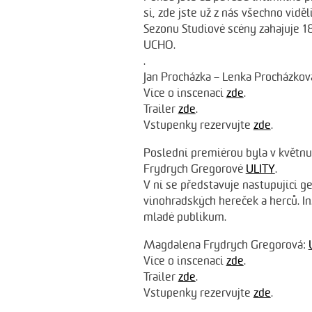
si, zde jste už z nás všechno viděli
Sezonu Studiové scény zahajuje 18
UCHO.
.
Jan Procházka – Lenka Procházkov
Více o inscenaci
zde
.
Trailer
zde
.
Vstupenky rezervujte
zde
.
Poslední premiérou byla v květ
Frydrych Gregorové
ULITY
.
V ní se představuje nastupující 
vinohradských hereček a herců. I
mladé publikum.
Magdalena Frydrych Gregorová:
Více o inscenaci
zde
.
Trailer
zde
.
Vstupenky rezervujte
zde
.