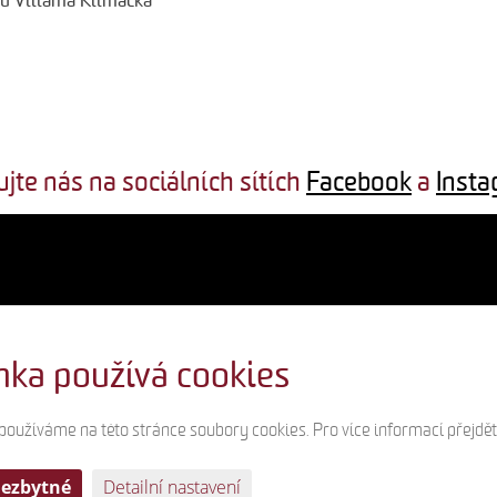
ru Viliama Klimáčka
ujte nás na sociálních sítích
Facebook
a
Inst
nka používá cookies
 používáme na této stránce soubory cookies. Pro více informací přejdě
nezbytné
Detailní nastavení