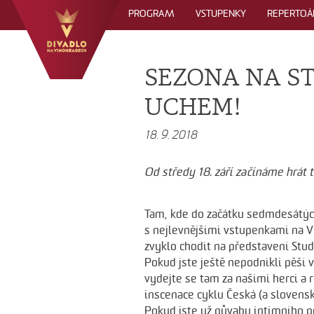
PROGRAM
VSTUPENKY
REPERTOÁ
SEZONA NA S
UCHEM!
18. 9. 2018
Od středy 18. září začínáme hrát 
Tam, kde do začátku sedmdesátých 
s nejlevnějšími vstupenkami na Vi
zvyklo chodit na představení Stud
Pokud jste ještě nepodnikli pěší v
vydejte se tam za našimi herci a 
inscenace cyklu Česká (a slovensk
Pokud jste už půvabu intimního pr