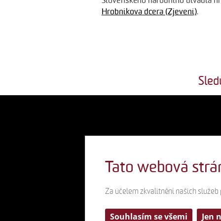
Slovenského národního divadla h
Hrobníkova dcera (Zjevení)
.
Sled
Tato webová strá
Za účelem zkvalitnění našich služeb
Souhlasím se všemi
Jen 