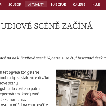
R
SOUBOR
AKTUALITY
NABÍZÍME
GALERIE
KLUB
TUDIOVÉ SCÉNĚ ZAČÍNÁ
také na naší Studiové scéně. Vyberte si ze čtyř inscenací český
let bývala tzv. galerie
nohrady, si stále více diváků
iové scény.
ýstup do čtvrtého patra,
repertoárem, který tvoří
á) komorní hra.
ostoru přišli na chuť, ověřte