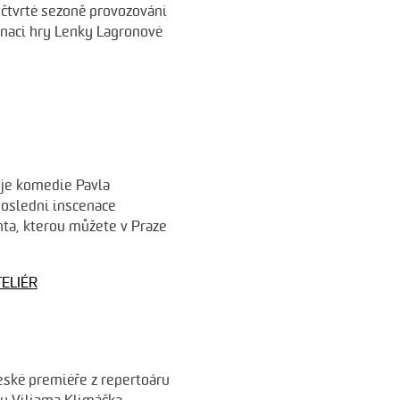
 čtvrté sezoně provozování
enaci hry Lenky Lagronové
 je komedie Pavla
poslední inscenace
nta, kterou můžete v Praze
ELIÉR
eské premiéře z repertoáru