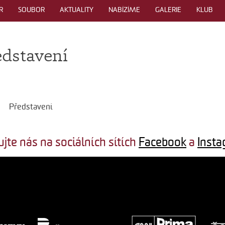
R
SOUBOR
AKTUALITY
NABÍZÍME
GALERIE
KLUB
edstavení
Představení
ujte nás na sociálních sítích
Facebook
a
Inst