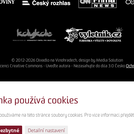
© 2012-2026 Divadlo na Vinohradech, design by Media Solution
licenci Creative Commons - Uveďte autora - Nezasahujte do díla 3.0 Česko
Ochr
nka používá cookies
 používáme na této stránce soubory cookies. Pro více informací přejdě
nezbytné
Detailní nastavení