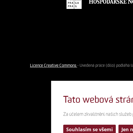
Licence Creative Commons
- Uvedená práce (dílo) podléhá 
Tato webová strá
Za účelem zkvalitnění našich služeb
Souhlasím se všemi
Jen 