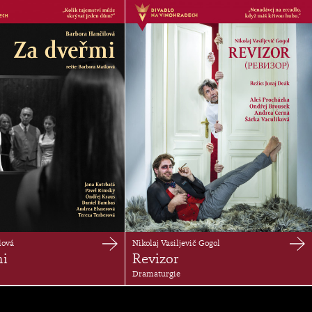
lová
Nikolaj Vasiljevič Gogol
mi
Revizor
Dramaturgie