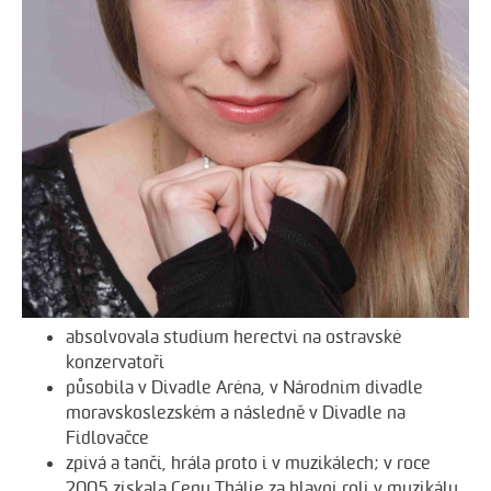
absolvovala studium herectví na ostravské
konzervatoři
působila v Divadle Aréna, v Národním divadle
moravskoslezském a následně v Divadle na
Fidlovačce
zpívá a tančí, hrála proto i v muzikálech; v roce
2005 získala Cenu Thálie za hlavní roli v muzikálu