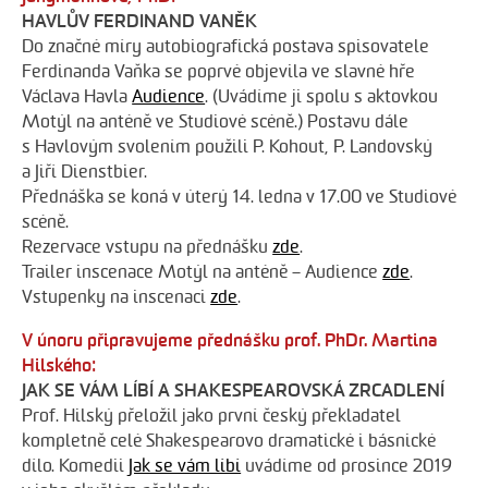
HAVLŮV FERDINAND VANĚK
Do značné míry autobiografická postava spisovatele
Ferdinanda Vaňka se poprvé objevila ve slavné hře
Václava Havla
Audience
. (Uvádíme ji spolu s aktovkou
Motýl na anténě ve Studiové scéně.) Postavu dále
s Havlovým svolením použili P. Kohout, P. Landovský
a Jiří Dienstbier.
Přednáška se koná v úterý 14. ledna v 17.00 ve Studiové
scéně.
Rezervace vstupu na přednášku
zde
.
Trailer inscenace Motýl na anténě – Audience
zde
.
Vstupenky na inscenaci
zde
.
V únoru připravujeme přednášku prof. PhDr. Martina
Hilského:
JAK SE VÁM LÍBÍ A SHAKESPEAROVSKÁ ZRCADLENÍ
Prof. Hilský přeložil jako první český překladatel
kompletně celé Shakespearovo dramatické i básnické
dílo. Komedii
Jak se vám líbí
uvádíme od prosince 2019