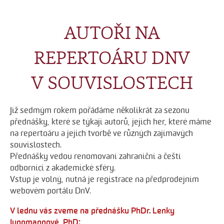
AUTOŘI NA
REPERTOÁRU DNV
V SOUVISLOSTECH
Již sedmým rokem pořádáme několikrát za sezonu
přednášky, které se týkají autorů, jejich her, které máme
na repertoáru a jejich tvorbě ve různých zajímavých
souvislostech.
Přednášky vedou renomovaní zahraniční a čeští
odborníci z akademické sféry.
Vstup je volný, nutná je registrace na předprodejním
webovém portálu DnV.
V lednu vás zveme na přednášku PhDr. Lenky
Jungmannové, PhD: