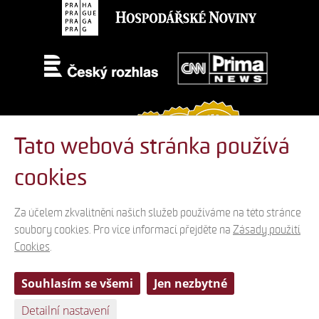
Tato webová stránka používá
cookies
Za účelem zkvalitnění našich služeb používáme na této stránce
soubory cookies. Pro více informací přejděte na
Zásady použití
Cookies
.
© 2012-2026 Divadlo na Vinohradech, design by Media Solution
Souhlasím se všemi
Jen nezbytné
Licence Creative Commons
- Uvedená práce (dílo) podléhá licenci
Creative Commons - Uveďte autora - Nezasahujte do díla 3.0 Česko
Detailní nastavení
Ochrana osobních údajů
Nastavení cookies
Zásady použití Cookies