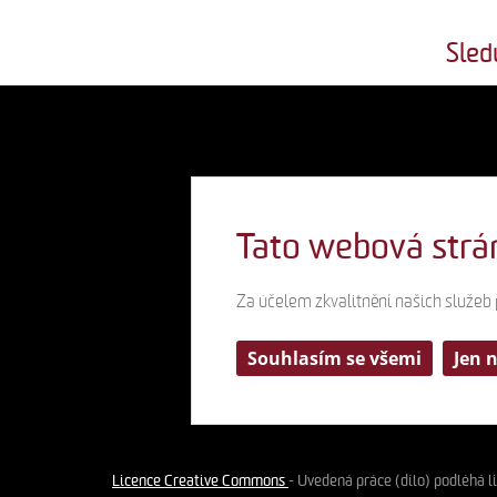
Sled
Tato webová strá
Za účelem zkvalitnění našich služeb
Souhlasím se všemi
Jen 
Licence Creative Commons
- Uvedená práce (dílo) podléhá 