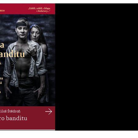
iloš Štědroň
ro banditu