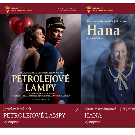
Jaroslav Havlíček
Alena Mornštajnová – Jiří Jank
PETROLEJOVÉ LAMPY
HANA
Vystupuje
Vystupuje