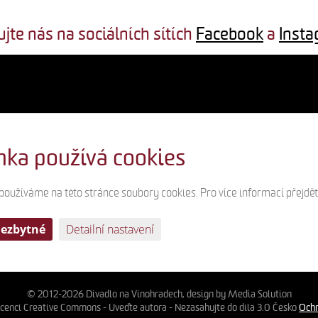
ujte nás na sociálních sítích
Facebook
a
Inst
nka používá cookies
 používáme na této stránce soubory cookies. Pro více informací přejdě
nezbytné
Detailní nastavení
© 2012-2026 Divadlo na Vinohradech, design by Media Solution
licenci Creative Commons - Uveďte autora - Nezasahujte do díla 3.0 Česko
Ochr