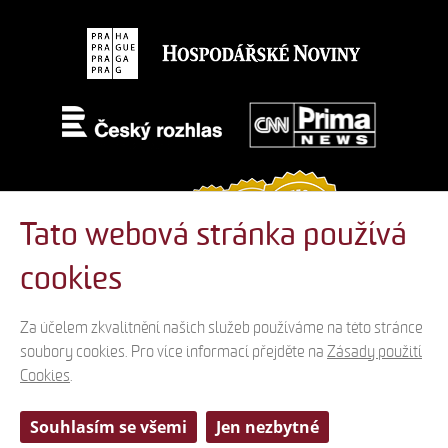
Tato webová stránka používá
cookies
Za účelem zkvalitnění našich služeb používáme na této stránce
soubory cookies. Pro více informací přejděte na
Zásady použití
Cookies
.
© 2012-2026 Divadlo na Vinohradech, design by Media Solution
Souhlasím se všemi
Jen nezbytné
Licence Creative Commons
- Uvedená práce (dílo) podléhá licenci