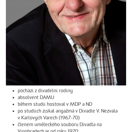
pochází z divadelní rodiny
absolvent DAMU
během studií hostoval v MDP a ND
po studiích získal angažmá v Divadle V. Nezvala
v Karlových Varech (1967-70)
členem uměleckého souboru Divadla na
Vinohradech je od roku 1970