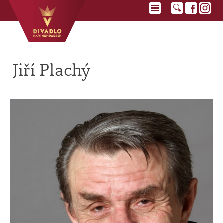
Jiří Plachý