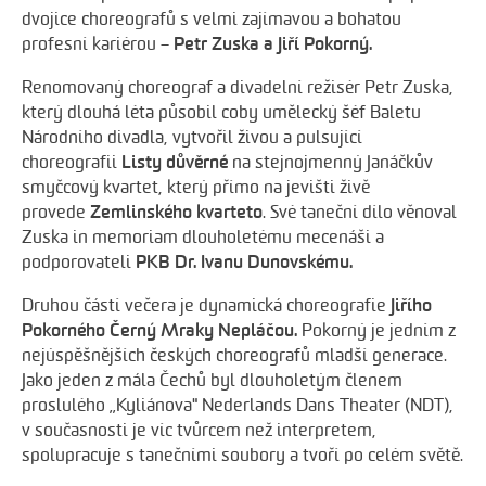
dvojice choreografů s velmi zajímavou a bohatou
Petr Zuska a Jiří Pokorný.
profesní kariérou –
Renomovaný choreograf a divadelní režisér Petr Zuska,
který dlouhá léta působil coby umělecký šéf Baletu
Národního divadla, vytvořil živou a pulsující
Listy důvěrné
choreografii
na stejnojmenný Janáčkův
smyčcový kvartet, který přímo na jevišti živě
Zemlinského kvarteto
provede
. Své taneční dílo věnoval
Zuska in memoriam dlouholetému mecenáši a
PKB Dr. Ivanu Dunovskému.
podporovateli
Jiřího
Druhou částí večera je dynamická choreografie
Pokorného Černý Mraky Nepláčou.
Pokorný je jedním z
nejúspěšnějších českých choreografů mladší generace.
Jako jeden z mála Čechů byl dlouholetým členem
proslulého „Kyliánova" Nederlands Dans Theater (NDT),
v současnosti je víc tvůrcem než interpretem,
spolupracuje s tanečními soubory a tvoří po celém světě.