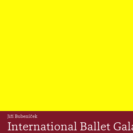
Jiří Bubeníček
International Ballet Gal