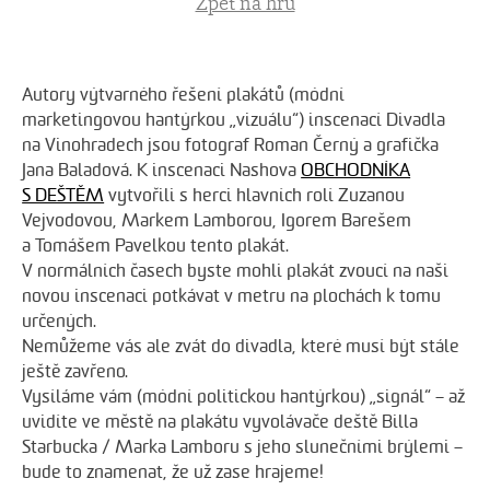
Zpět na hru
Autory výtvarného řešení plakátů (módní
marketingovou hantýrkou „vizuálu“) inscenací Divadla
na Vinohradech jsou fotograf Roman Černý a grafička
Jana Baladová. K inscenaci Nashova
OBCHODNÍKA
S DEŠTĚM
vytvořili s herci hlavních rolí Zuzanou
Vejvodovou, Markem Lamborou, Igorem Barešem
a Tomášem Pavelkou tento plakát.
V normálních časech byste mohli plakát zvoucí na naši
novou inscenaci potkávat v metru na plochách k tomu
určených.
Nemůžeme vás ale zvát do divadla, které musí být stále
ještě zavřeno.
Vysíláme vám (módní politickou hantýrkou) „signál“ – až
uvidíte ve městě na plakátu vyvolávače deště Billa
Starbucka / Marka Lamboru s jeho slunečními brýlemi –
bude to znamenat, že už zase hrajeme!