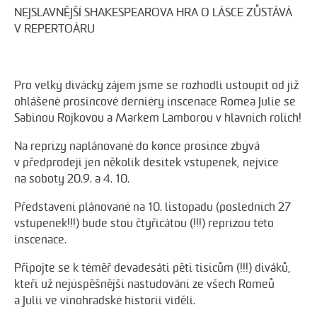
NEJSLAVNĚJŠÍ SHAKESPEAROVA HRA O LÁSCE ZŮSTÁVÁ
V REPERTOÁRU
Pro velký divácký zájem jsme se rozhodli ustoupit od již
ohlášené prosincové derniéry inscenace Romea Julie se
Sabinou Rojkovou a Markem Lamborou v hlavních rolích!
Na reprízy naplánované do konce prosince zbývá
v předprodeji jen několik desítek vstupenek, nejvíce
na soboty 20.9. a 4. 10.
Představení plánované na 10. listopadu (posledních 27
vstupenek!!!) bude stou čtyřicátou (!!!) reprízou této
inscenace.
Připojte se k téměř devadesáti pěti tisícům (!!!) diváků,
kteří už nejúspěšnější nastudování ze všech Romeů
a Julií ve vinohradské historii viděli.